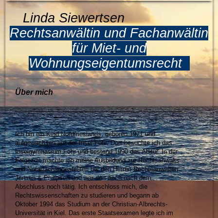
Linda Siewertsen
Rechtsanwältin und Fachanwältin
für Miet- und
Wohnungseigentumsrecht
Über mich
Ich bin ein Kind Nordfrieslands, geboren 1971 und
aufgewachsen auf der Insel Föhr. Dort besuchte ich das
Inselgymnasium Föhr und bestand 1990 das Abitur. In der
Folgezeit machte ich meine Ausbildung zur Rechtsanwalts-
und Notarfachangestellten bei den Herren Rechtsanwälten
Jensen & Philipsen und war dort auch nach dem
Abschluss noch tätig. Ich entschloss mich, die
Rechtswissenschaften zu studieren und begann ab
Oktober 1994 das Studium an der Christian-Albrechts-
Universität in Kiel. Das erste Staatsexamen legte ich im