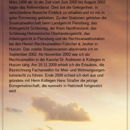
März 1999 ab. In der Zeit vom Juni 2000 bis August 2002
folgte das Referendariat. Dies bot die Gelegenheit, in
verschiedene Bereiche Einblick zu erhalten und ist mir in
guter Erinnerung geblieben. Zu den Stationen gehörten die
Staatsanwaltschaft beim Landgericht Flensburg, das
Amtsgericht Schleswig, der Kreis Nordfriesland, das
Schleswig-Holsteinische Oberlandesgericht, das
Arbeitsgericht in Flensburg und die Rechtsanwaltsstation
bei den Herren Rechtsanwälten Fülscher & Jeutter in
Husum. Das zweite Staatsexamen absolvierte ich im
September 2002. Ab November 2002 war ich als
Rechtsanwältin in der Kanzlei Dr. Andresen & Kollegen in
Husum tätig. Am 18.11.2009 erhielt ich die Erlaubnis, die
Bezeichnung Fachanwältin für Miet- und Wohnungseigen-
tumsrecht zu führen. Ende 2009 schied ich dort aus und
gründete mit Herrn Kollegen Hans Straßer die jetzige
Bürogemeinschaft, die nunmehr in Hattstedt fortgesetzt
wird.