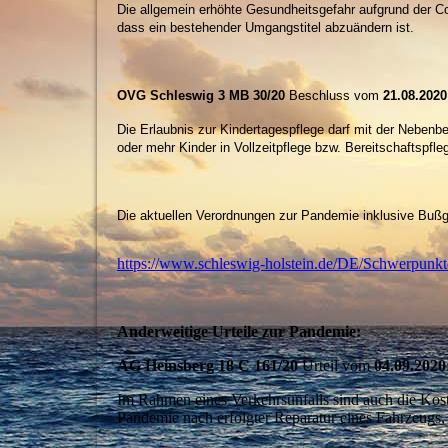
Die allgemein erhöhte Gesundheitsgefahr aufgrund der Co
dass ein bestehender Umgangstitel abzuändern ist.
OVG Schleswig 3 MB 30/20
Beschluss vom
21.08.2020
Die Erlaubnis zur Kindertagespflege darf mit der Nebenb
oder mehr Kinder in Vollzeitpflege bzw. Bereitschaftsp
Die aktuellen Verordnungen zur Pandemie inklusive Bußge
https://www.schleswig-holstein.de/DE/Schwerpunkte
Anderweitige Urteile zur Pandemie:
AG Heinsberg 18 C 161/20
Urteil vom
04.09.2020
Im Rahmen eines Verkehrsunfalls sind auch die Koste
Pandemie nach erfolgter Reparatur eines Fahrzeugs, 