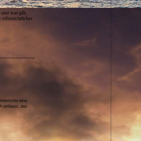
und was gilt,
offensichtlicher
nterrichts eine
ch umfasst, das