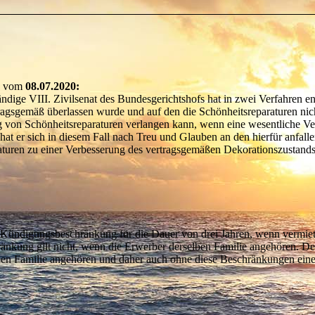
le vom
08.07.2020:
dige VIII. Zivilsenat des Bundesgerichtshofs hat in zwei Verfahren en
ragsgemäß überlassen wurde und auf den die Schönheitsreparaturen ni
von Schönheitsreparaturen verlangen kann, wenn eine wesentliche Ve
 hat er sich in diesem Fall nach Treu und Glauben an den hierfür anfal
araturen zu einer Verbesserung des vertragsgemäßen Dekorationszustan
e Kündigungsbeschränkung für die Dauer von drei Jahren, wenn vermi
änkung gilt nicht, wenn die Erwerber derselben Familie angehören. D
lben Familie angehören und daher auch ohne diese Beschränkungen ein