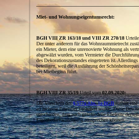
Miet- und Wohnungseigentumsrecht:
BGH VIII ZR 163/18 und VIII ZR 270/18
Urtei
Der unter anderem für das Wohnraummietrecht zustän
ein Mieter, dem eine unrenovierte Wohnung als vert
abgewälzt wurden, vom Vermieter die Durchführung 
des Dekorationszustandes eingetreten ist. Allerdings
beteiligen, weil die Ausführung der Schönheitsrep
bei Mietbeginn führt.
BGH
VIII ZR 35/19
Urteil vom
02.09.2020:
Die Vorschrift des
§ 577a Abs. 1a BGB
enthält ein
an mehrere Erwerber veräußert wurde. Diese Beschr
entschieden, dass auch geschiedene Eheleute derse
Eigenbedarfskündigung aussprechen können.