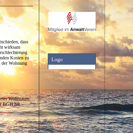
tschieden, dass
cht wirksam
rschlechterung
lenden Kosten zu
ds der Wohnung
eteter Wohnraum
er BGH hat
e