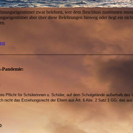
hnungseigentümer zwar belehren, wer dem Beschluss zustimmen muss 
seigentümer aber über diese Belehrungen hinweg oder liegt ein nicht 
en.
tml
na-Pandemie:
:
e Pflicht für Schülerinnen u. Schüler, auf dem Schulgelände außerhalb des U
h nicht das Erziehungsrecht der Eltern aus Art. 6 Abs. 2 Satz 1 GG, das au
0
: