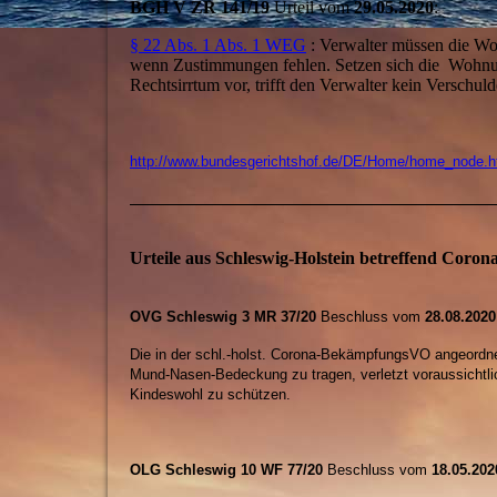
BGH V ZR 141/19
Urteil vom
29.05.2020
:
§ 22 Abs. 1 Abs. 1 WEG
: Verwalter müssen die Wo
wenn Zustimmungen fehlen. Setzen sich die Wohnung
Rechtsirrtum vor, trifft den Verwalter kein Verschuld
http://www.bundesgerichtshof.de/DE/Home/home_node.h
Urteile aus Schleswig-Holstein betreffend Coro
OVG Schleswig 3 MR 37/20
Beschluss vom
28.08.2020
Die in der schl.-holst. Corona-BekämpfungsVO angeordnet
Mund-Nasen-Bedeckung zu tragen, verletzt voraussichtlic
Kindeswohl zu schützen.
OLG Schleswig 10 WF 77/20
Beschluss vom
18.05.202