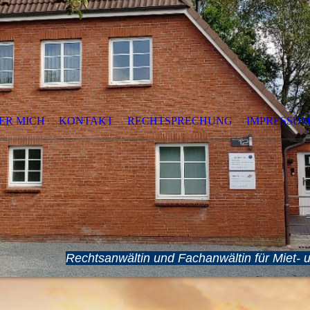
ER MICH
KONTAKT
RECHTSPRECHUNG
IMPRESSU
rtsen
Rechtsanwältin und Fachanwältin für Miet