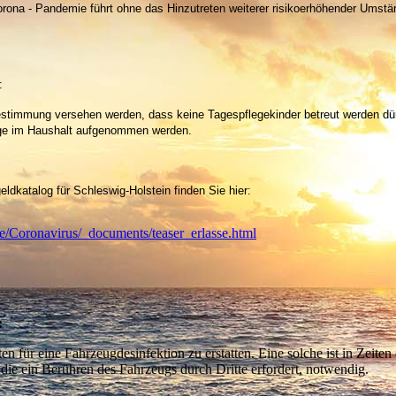
rona - Pandemie führt ohne das Hinzutreten weiterer risikoerhöhender Umstä
:
estimmung versehen werden, dass keine Tagespflegekinder betreut werden dür
flege im Haushalt aufgenommen werden.
ldkatalog für Schleswig-Holstein finden Sie hier:
/Coronavirus/_documents/teaser_erlasse.html
:
n für eine Fahrzeugdesinfektion zu erstatten. Eine solche ist in Zeiten
die ein Berühren des Fahrzeugs durch Dritte erfordert, notwendig.