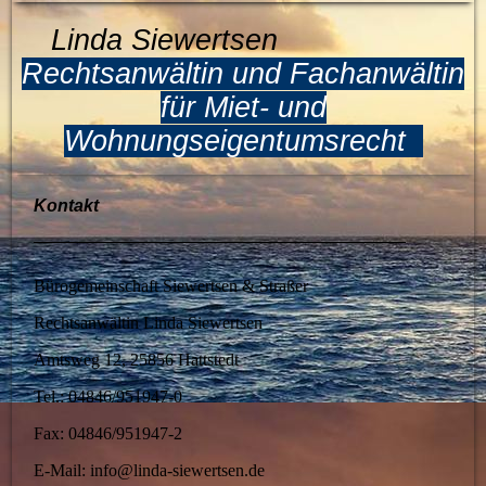
Linda Siewertsen
Rechtsanwältin und Fachanwältin
für Miet- und
Wohnungseigentumsrecht
Kontakt
Bürogemeinschaft Siewertsen & Straßer
Rechtsanwältin Linda Siewertsen
Amtsweg 12, 25856 Hattstedt
Tel.: 04846/951947-0
Fax:
04846/951947-2
E-Mail: info@linda-siewertsen.de