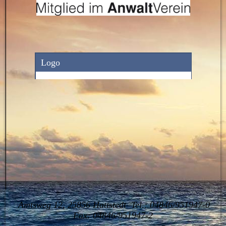
Amtsweg 12, 25856 Hattstedt Tel.: 04846/951947-0
Fax: 04846/951947-2