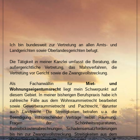
Ich bin bundesweit zur Vertretung an allen Amts- und
Landgerichten sowie Oberlandesgerichten befugt.
Die Tätigkeit in meiner Kanzlei umfasst die Beratung, die
außergerichtliche Vertretung, das Mahnverfahren, die
Vertretung vor Gericht sowie die Zwangsvollstreckung.
Als Fachanwältin für
Miet- und
Wohnungseigentumsrecht
liegt mein Schwerpunkt auf
diesem Gebiet. In meiner bisherigen Berufspraxis habe ich
zahlreiche Fälle aus dem Wohnraummietrecht bearbeitet
sowie Gewerberaummietrecht und Pachtrecht, darunter
auch Landpacht. Die Streitigkeiten betrafen u.a. die
Beendigung entsprechender Verträge nebst Räumung,
Fragen der Schönheitsreparaturen,
Betriebskostenabrechnungen, Schadensersatzforderungen
bis hin zur Zwangsvollstreckung. Streitigkeiten aus dem
Wohnungseigentumsrecht wie z.B.