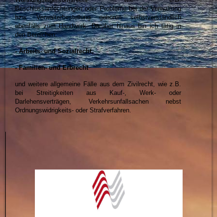
Beschlussanfechtungen oder Probleme bei der Verwaltung
bzw. Verwalterbestellung gehören selbstverständlich
ebenfalls zum Handwerk. Darüber hinaus bin ich tätig in
den Bereichen:
- Arbeits- und Sozialrecht,
- Familien- und Erbrecht
und weitere allgemeine Fälle aus dem Zivilrecht, wie z.B.
bei Streitigkeiten aus Kauf-, Werk- oder
Darlehensverträgen, Verkehrsunfallsachen nebst
Ordnungswidrigkeits- oder Strafverfahren.