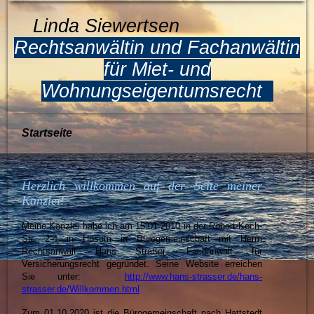
Linda Siewertsen
Rechtsanwältin und Fachanwältin
für Miet- und
Wohnungseigentumsrecht
Startseite
Herzlich willkommen auf der Seite meiner
Kanzlei!
Meine Kanzlei habe ich am 15.01.2010 in der Robert-Koch-
Str. 2-4 in Husum in Bürogemeinschaft mit Herrn
Rechtsanwalt Hans Straßer, Fachanwalt für
Versicherungsrecht gegründet. Seine Website erreichen
Sie unter:
http://www.hans-strasser.de/hans-
strasser.de/Willkommen.html
Zum 01.10.2020 ist die Bürogemeinschaft nach Hattstedt